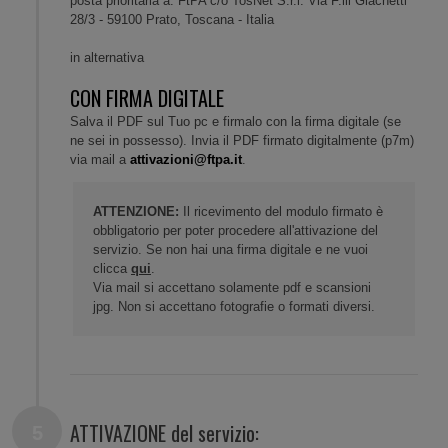
posta prioritaria a: FtPA c/o TosNet S.r.l. Via F.lli Giachetti
28/3 - 59100 Prato, Toscana - Italia
in alternativa
CON FIRMA DIGITALE
Salva il PDF sul Tuo pc e firmalo con la firma digitale (se
ne sei in possesso). Invia il PDF firmato digitalmente (p7m)
via mail a
attivazioni@ftpa.it
.
ATTENZIONE:
Il ricevimento del modulo firmato è
obbligatorio per poter procedere all'attivazione del
servizio. Se non hai una firma digitale e ne vuoi
clicca
qui
.
Via mail si accettano solamente pdf e scansioni
jpg. Non si accettano fotografie o formati diversi.
ATTIVAZIONE del servizio: