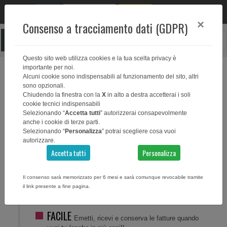
Deposita fattura
Accedi
0
×
Consenso a tracciamento dati (GDPR)
Questo sito web utilizza cookies e la tua scelta privacy è
importante per noi.
Alcuni cookie sono indispensabili al funzionamento del sito, altri
sono opzionali.
GUIDA ALL'ACQUISTO
Chiudendo la finestra con la
X
in alto a destra accetterai i soli
cookie tecnici indispensabili
Selezionando “
Accetta tutti
” autorizzerai consapevolmente
anche i cookie di terze parti.
Selezionando “
Personalizza
” potrai scegliere cosa vuoi
SCEGLI la soluzione piu adatta alle tue
autorizzare.
esigenze:
Accetta tutti
Personalizza
FORFETTARI
Emetti, ricevi e conserva le fatture
Il consenso sarà memorizzato per 6 mesi e sarà comunque revocabile tramite
quando vuoi tu (anche in più anni!).
il link presente a fine pagina.
Paghi una volta sola, conserviamo per 10 anni + 1
FACILE
Emetti, ricevi e conserva le fatture quando